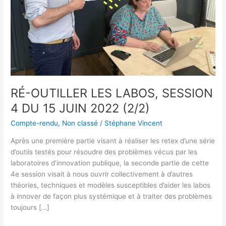
15
JUIN
2022
(2/2)
RÉ-OUTILLER LES LABOS, SESSION
4 DU 15 JUIN 2022 (2/2)
Compte-rendu
,
Non classé
/
Stéphane Vincent
Après une première partie visant à réaliser les retex d’une série
d’outils testés pour résoudre des problèmes vécus par les
laboratoires d’innovation publique, la seconde partie de cette
4e session visait à nous ouvrir collectivement à d’autres
théories, techniques et modèles susceptibles d’aider les labos
à innover de façon plus systémique et à traiter des problèmes
toujours […]