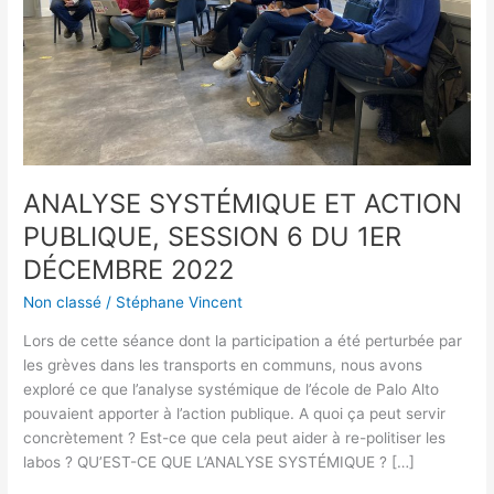
DU
1ER
DÉCEMBRE
2022
ANALYSE SYSTÉMIQUE ET ACTION
PUBLIQUE, SESSION 6 DU 1ER
DÉCEMBRE 2022
Non classé
/
Stéphane Vincent
Lors de cette séance dont la participation a été perturbée par
les grèves dans les transports en communs, nous avons
exploré ce que l’analyse systémique de l’école de Palo Alto
pouvaient apporter à l’action publique. A quoi ça peut servir
concrètement ? Est-ce que cela peut aider à re-politiser les
labos ? QU’EST-CE QUE L’ANALYSE SYSTÉMIQUE ? […]